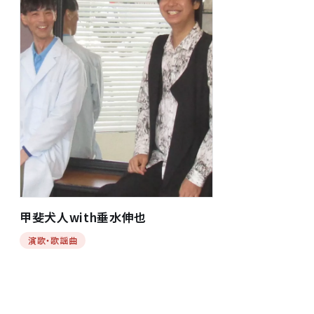
甲斐犬人with垂水伸也
演歌・歌謡曲