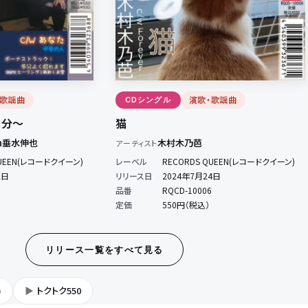
・歌謡曲
演歌・歌謡曲
CDシングル
自分～
猫
h垂水伸也
木村木乃芭
アーティスト
QUEEN(レコードクイーン)
レーベル
RECORDS QUEEN(レコードクイーン)
2日
リリース日
2024年7月24日
品番
RQCD-10006
定価
550円（税込）
リリース一覧をすべて見る
)
トクトク550