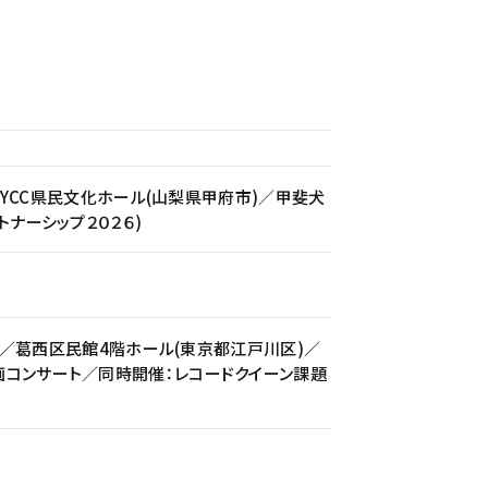
)／YCC県民文化ホール(山梨県甲府市)／甲斐犬
トナーシップ２０２６)
・祝)／葛西区民館4階ホール(東京都江戸川区)／
画コンサート／同時開催：レコードクイーン課題