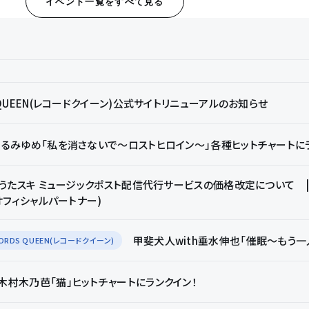
イベント一覧をすべて見る
S QUEEN(レコードクイーン)公式サイトリニューアルのお知らせ
くるみゆめ「私を消さないで～ロストヒロイン～」各種ヒットチャートに
NDうたスキ ミュージックポスト配信代行サービスの価格改定について | う
(オフィシャルパートナー)
甲斐犬人with垂水伸也「催眠～もう
ORDS QUEEN(レコードクイーン)
木村木乃芭「猫」ヒットチャートにランクイン！