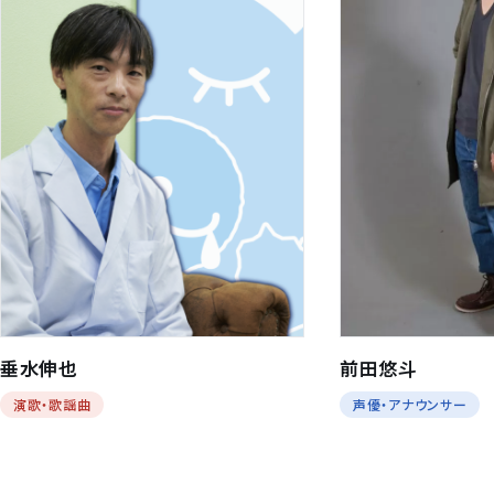
垂水伸也
前田悠斗
演歌・歌謡曲
声優・アナウンサー