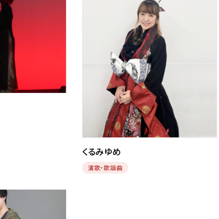
くるみゆめ
演歌・歌謡曲