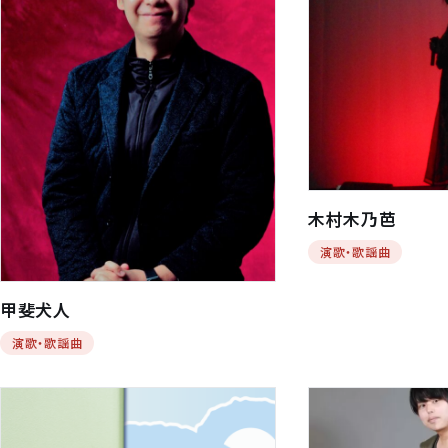
木村木乃芭
演歌・歌謡曲
甲斐犬人
演歌・歌謡曲