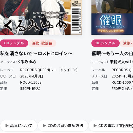
演歌・歌謡曲
演歌
CDシングル
CDシングル
私を消さないで～ロストヒロイン～
催眠～もう一人の
くるみゆめ
甲斐犬人wit
アーティスト
アーティスト
レーベル
RECORDS QUEEN(レコードクイーン)
レーベル
RECORDS 
リリース日
2026年4月8日
リリース日
2024年10月
品番
RQCD-11008
品番
RQCD-10007
定価
550円（税込）
定価
550円（税込）
品番について
CDのお買い求め方法
CDの電話注文(通販